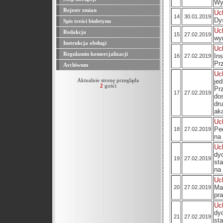
Wy
Rejestr zmian
Uc
14
30.01.2019
Dy
Spis treści biuletynu
Uc
Redakcja
15
27.02.2019
wy
Instrukcja obsługi
Uc
Regulamin komercjalizacji
In
16
27.02.2019
Pr
Archiwum
Uc
Aktualnie stronę przegląda
je
2
gości
Pr
17
27.02.2019
do
dr
ak
U
Pe
18
27.02.2019
na
Uc
dy
19
27.02.2019
st
na
Uc
Ma
20
27.02.2019
pr
Uc
dy
21
27.02.2019
st