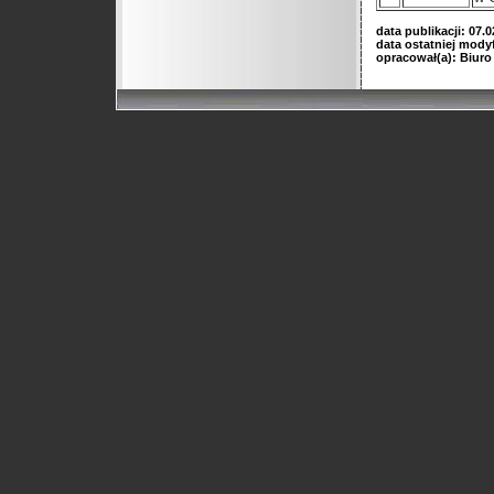
data publikacji: 07.0
data ostatniej modyfi
opracował(a): Biuro