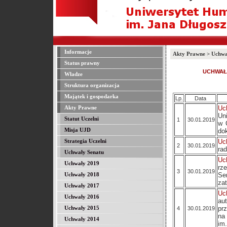
Informacje
Akty Prawne > Uchwa
Status prawny
UCHWAŁ
Władze
Struktura organizacja
Majątek i gospodarka
Lp.
Data
Uc
Akty Prawne
Un
Statut Uczelni
1
30.01.2019
w 
Misja UJD
do
Uc
Strategia Uczelni
2
30.01.2019
rad
Uchwały Senatu
Uc
Uchwały 2019
rz
3
30.01.2019
Se
Uchwały 2018
za
Uchwały 2017
Uc
Uchwały 2016
au
p
Uchwały 2015
4
30.01.2019
na
Uchwały 2014
im