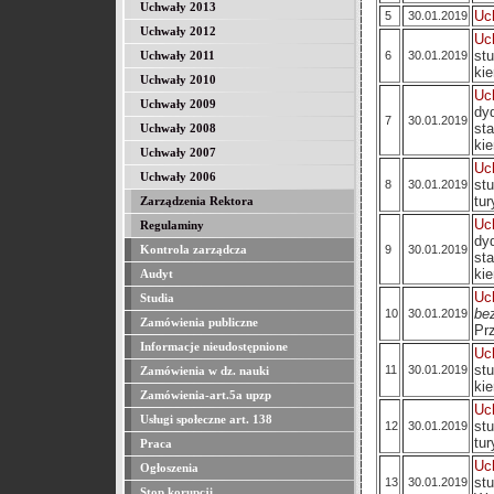
Uchwały 2013
Uc
5
30.01.2019
Uchwały 2012
Uc
st
6
30.01.2019
Uchwały 2011
ki
Uchwały 2010
Uc
Uchwały 2009
dy
7
30.01.2019
st
Uchwały 2008
ki
Uchwały 2007
Uc
Uchwały 2006
st
8
30.01.2019
tur
Zarządzenia Rektora
Uc
Regulaminy
dy
9
30.01.2019
Kontrola zarządcza
st
kie
Audyt
Uc
Studia
be
10
30.01.2019
Zamówienia publiczne
Pr
Informacje nieudostępnione
Uc
st
11
30.01.2019
Zamówienia w dz. nauki
ki
Zamówienia-art.5a upzp
Uc
Usługi społeczne art. 138
st
12
30.01.2019
tur
Praca
Uc
Ogłoszenia
st
13
30.01.2019
Stop korupcji